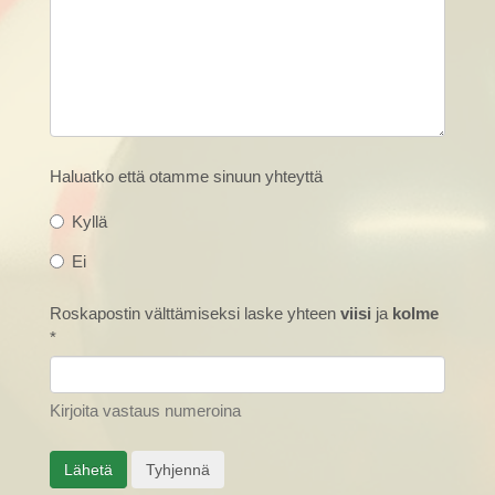
Haluatko että otamme sinuun yhteyttä
Kyllä
Ei
Roskapostin välttämiseksi laske yhteen
viisi
ja
kolme
*
Kirjoita vastaus numeroina
Lähetä
Tyhjennä