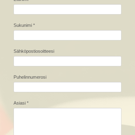
Sukunimi *
Sähköpostiosoitteesi
Puhelinnumerosi
Asiasi *