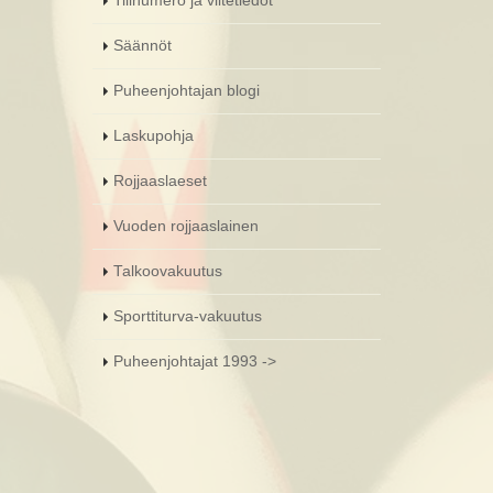
Tilinumero ja viitetiedot
Säännöt
Puheenjohtajan blogi
Laskupohja
Rojjaaslaeset
Vuoden rojjaaslainen
Talkoovakuutus
Sporttiturva-vakuutus
Puheenjohtajat 1993 ->