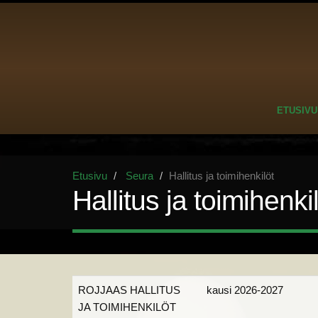
ETUSIVU
Etusivu
Seura
Hallitus ja toimihenkilöt
Hallitus ja toimihenki
ROJJAAS HALLITUS
kausi 2026-2027
JA TOIMIHENKILÖT